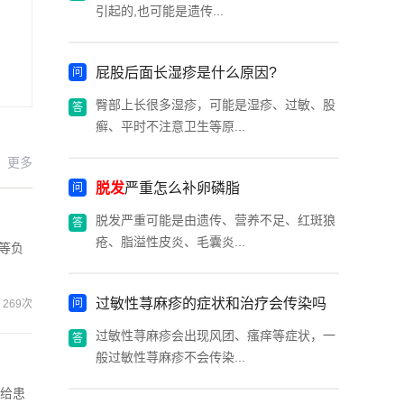
引起的,也可能是遗传...
屁股后面长湿疹是什么原因?
臀部上长很多湿疹，可能是湿疹、过敏、股
癣、平时不注意卫生等原...
更多
脱发
严重怎么补卵磷脂
脱发严重可能是由遗传、营养不足、红斑狼
疮、脂溢性皮炎、毛囊炎...
等负
过敏性荨麻疹的症状和治疗会传染吗
269次
过敏性荨麻疹会出现风团、瘙痒等症状，一
般过敏性荨麻疹不会传染...
会给患