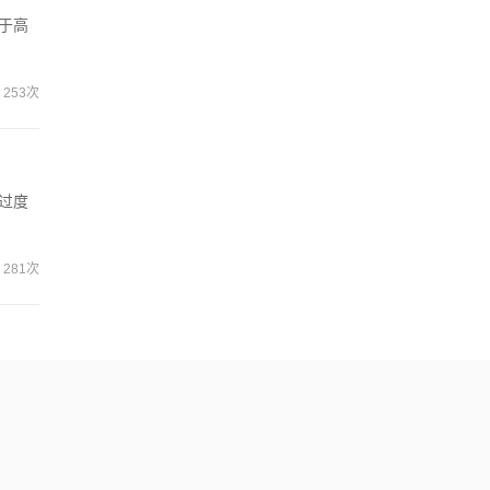
于高
253次
过度
281次