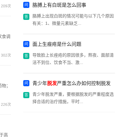
胳膊上有白斑是怎么回事
209次
胳膊上出现白斑的情况可能与以下几个原因
有关：1、微量元素缺乏...
饮食调
面上生痤疮是什么问题
导致脸上长痤疮的原因很多，熬夜、面部清
302次
洁不到位、饮食不当、激...
青少年
脱发
严重怎么办如何控制脱发
药物；
青少年脱发严重，要根据脱发的严重程度选
择合适的治疗措施，平时...
226次
于高