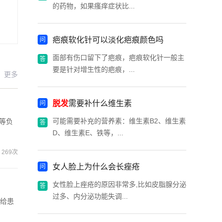
的药物，如果瘙痒症状比...
疤痕软化针可以淡化疤痕颜色吗
面部有伤口留下了疤痕，疤痕软化针一般主
要是针对增生性的疤痕，...
更多
脱发
需要补什么维生素
可能需要补充的营养素：维生素B2、维生素
等负
D、维生素E、铁等，...
269次
女人脸上为什么会长痤疮
女性脸上痤疮的原因非常多,比如皮脂腺分泌
过多、内分泌功能失调...
会给患